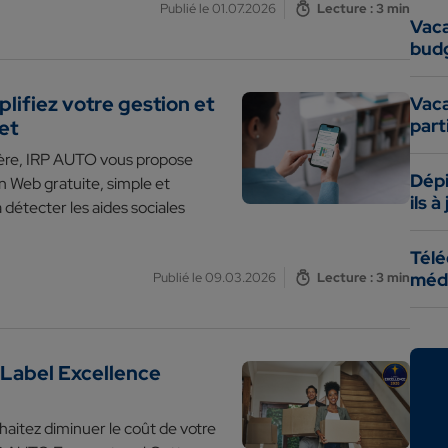
Publié le 01.07.2026
Lecture : 3 min
Vaca
bud
lifiez votre gestion et
Vaca
part
et
cière, IRP AUTO vous propose
Dépi
 Web gratuite, simple et
ils à
 détecter les aides sociales
Télé
méde
Publié le 09.03.2026
Lecture : 3 min
Label Excellence
haitez diminuer le coût de votre