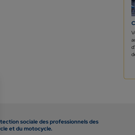
C
V
a
d
d
tection sociale des professionnels des
ycle et du motocycle.