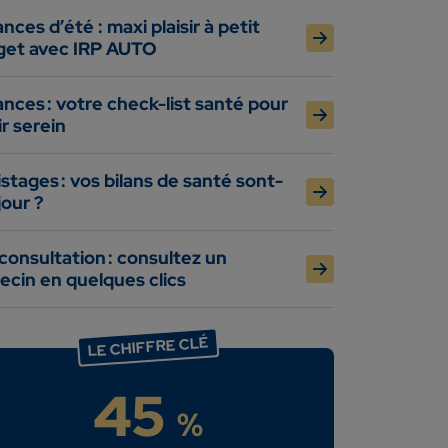
nces d’été : maxi plaisir à petit
get avec IRP AUTO
nces : votre check-list santé pour
ir serein
stages : vos bilans de santé sont-
 jour ?
consultation : consultez un
cin en quelques clics
LE CHIFFRE CLÉ
45
%