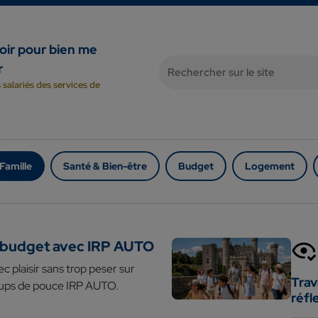
oir pour bien me
Rechercher sur le site
r
s salariés des services de
Famille
Santé & Bien-être
Budget
Logement
it budget avec IRP AUTO
ec plaisir sans trop peser sur
Trav
coups de pouce IRP AUTO.
réfl