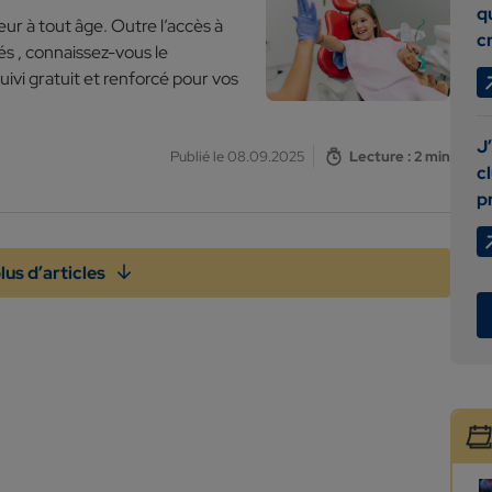
q
ur à tout âge. Outre l’accès à
c
és , connaissez-vous le
suivi gratuit et renforcé pour vos
J’
Publié le 08.09.2025
Lecture : 2 min
c
p
lus d’articles