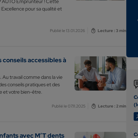
 IRP AUTO Emprunteur ! Cette
 Excellence pour sa qualité et
Publié le 13.01.2026
Lecture : 3 min
s conseils accessibles à
 Au travail comme dans la vie
s conseils pratiques et des
e et votre bien-être.
C
(l
Publié le 07.11.2025
Lecture : 2 min
C
enfants avec M’T dents