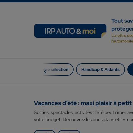
Passer au contenu
Tout sav
protége
Navigation principale
La lettre de
l'automobile
Notre sélection
Handicap & Aidants
Vacances d’été : maxi plaisir à pet
Sorties, spectacles, activités : l’été peut rimer av
votre budget. Découvrez les bons plans et les 