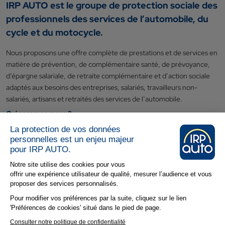
IRP AUTO est le groupe de protection sociale des
professionnels des services de l’automobile, du
cycle et du motocycle.
Nous proposons une offre complète de prestations et de services en
matière de prévention, de complémentaire santé, de prévoyance,
d’épargne salariale, de retraite complémentaire et d’action sociale
adaptés aux besoins des entreprises, salariés, travailleurs non-
salariés, artisans et retraités des services de l’automobile.
Qui sommes-nous ?
La protection de vos données
Nos engagements
personnelles est un enjeu majeur
Suivez-nous :
pour IRP AUTO.
Notre site utilise des cookies pour vous
offrir une expérience utilisateur de qualité, mesurer l’audience et vous
proposer des services personnalisés.
Pour modifier vos préférences par la suite, cliquez sur le lien
'Préférences de cookies' situé dans le pied de page.
Je m’abonne à IRP AUTO &
moi
Consulter notre politique de confidentialité